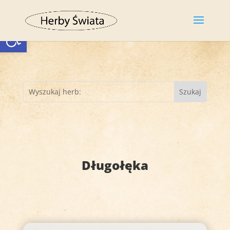
Otwórz pasek narzędzi
Długołęka