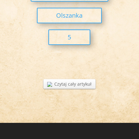
Olszanka
5
Czytaj cały artykuł